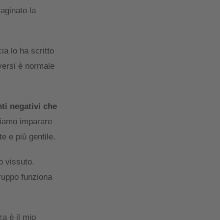
maginato la
ia lo ha scritto
versi è normale
ti negativi che
siamo imparare
e e più gentile.
o vissuto.
gruppo funziona
a è il mio