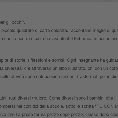
er gli occhi”.
n piccolo quadrato di carta colorata, raccontano meglio di q
ta che la nostra scuola ha vissuto il 6 Febbraio, in occasion
pite di storie, riflessioni e sorrisi. Ogni insegnante ha guidat
a diversità: chi attraverso un albo illustrato, chi con un cor
le attività sono nati pensieri sinceri, trasformati poi in dis
i, tutti diversi tra loro. Come diversi sono i bambini che li
comparsi nei corridoi della scuola, sotto la scritta “TU CO
ivo che ha preso forma pezzo dopo pezzo, classe dopo cla