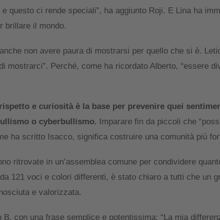
si e questo ci rende speciali”, ha aggiunto Roji. E Lina ha im
 brillare il mondo.
 anche non avere paura di mostrarsi per quello che si è. Letic
 mostrarci”. Perché, come ha ricordato Alberto, “essere di
rispetto e curiosità è la base per prevenire quei sentimen
bullismo o cyberbullismo.
Imparare fin da piccoli che “pos
e ha scritto Isacco, significa costruire una comunità più fort
i sono ritrovate in un’assemblea comune per condividere quant
da 121 voci e colori differenti, è stato chiaro a tutti che un 
nosciuta e valorizzata.
o B. con una frase semplice e potentissima: “La mia differenz