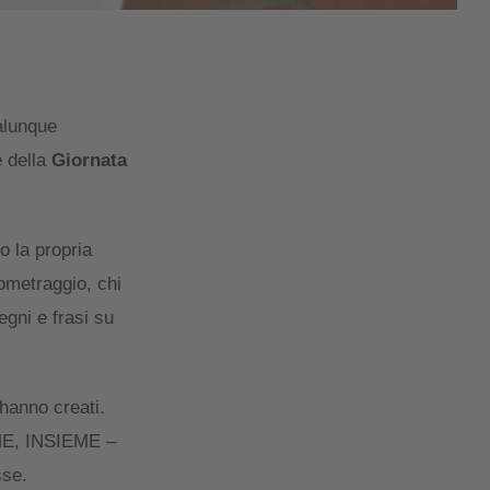
ualunque
e della
Giornata
o la propria
tometraggio, chi
egni e frasi su
 hanno creati.
N ME, INSIEME –
sse.