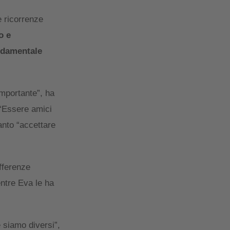
e ricorrenze
o e
ondamentale
importante”, ha
 “Essere amici
anto “accettare
fferenze
entre Eva le ha
 siamo diversi”,