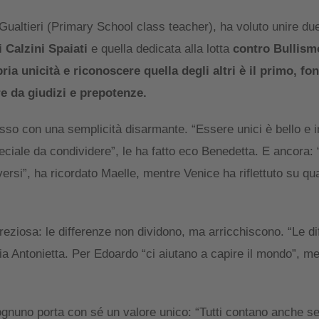
 Gualtieri (Primary School class teacher), ha voluto unire du
i Calzini Spaiati
e quella dedicata alla lotta
contro Bullism
ia unicità e riconoscere quella degli altri è il primo, f
re da giudizi e prepotenze.
sso con una semplicità disarmante. “Essere unici è bello e 
eciale da condividere”, le ha fatto eco Benedetta. E ancora:
rsi”, ha ricordato Maelle, mentre Venice ha riflettuto su qu
eziosa: le differenze non dividono, ma arricchiscono. “Le di
ia Antonietta. Per Edoardo “ci aiutano a capire il mondo”, m
ognuno porta con sé un valore unico: “Tutti contano anche se