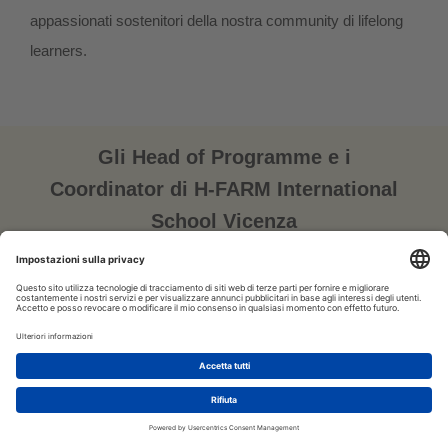
appassionati sostenitori della nostra community di lifelong
learners.
Gli Head of Programme e i
Coordinator di H-FARM International
School Vicenza
“Nella nostra scuola IB, adottiamo un approccio
1
olistico che favorisce lo sviluppo intellettuale,
Let's talk!
emotivo e sociale degli studenti per un’istruzione
completa”.
ALESSANDRA CHIOVATI