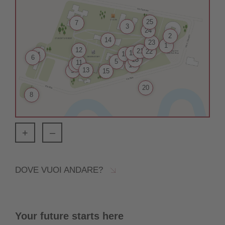
25
7
3
24
2
14
23
1
12
21
22
19
16
4
6
18
5
11
10
17
13
9
15
20
8
+
–
DOVE VUOI ANDARE?
Your future starts here