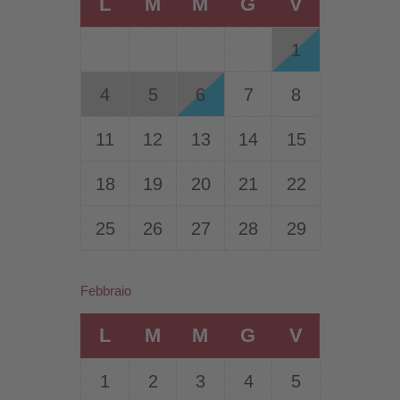
L
M
M
G
V
1
4
5
6
7
8
11
12
13
14
15
18
19
20
21
22
25
26
27
28
29
Febbraio
L
M
M
G
V
1
2
3
4
5