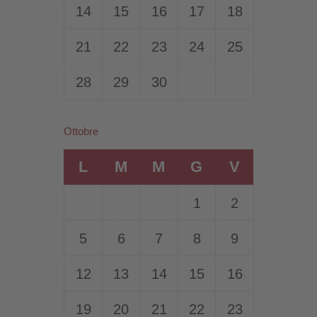
14
15
16
17
18
21
22
23
24
25
28
29
30
Ottobre
L
M
M
G
V
1
2
5
6
7
8
9
12
13
14
15
16
19
20
21
22
23