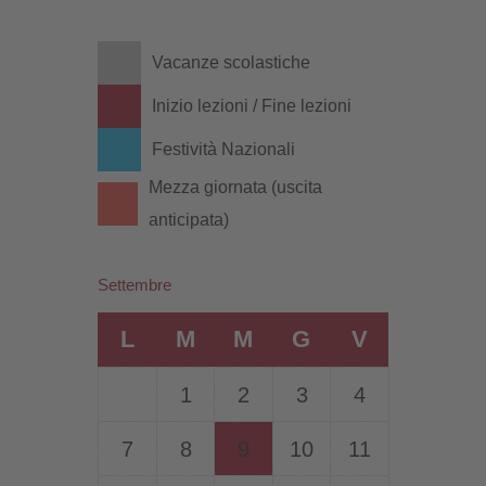
Vacanze scolastiche
Inizio lezioni / Fine lezioni
Festività Nazionali
Mezza giornata (uscita
anticipata)
Settembre
L
M
M
G
V
1
2
3
4
7
8
9
10
11