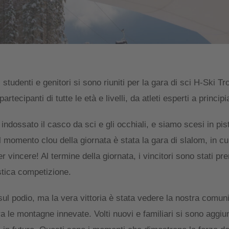
 studenti e genitori si sono riuniti per la gara di sci H-Ski T
tecipanti di tutte le età e livelli, da atleti esperti a principia
dossato il casco da sci e gli occhiali, e siamo scesi in pist
 momento clou della giornata è stata la gara di slalom, in cui 
r vincere! Al termine della giornata, i vincitori sono stati p
stica competizione.
l podio, ma la vera vittoria è stata vedere la nostra comuni
a le montagne innevate. Volti nuovi e familiari si sono aggiun