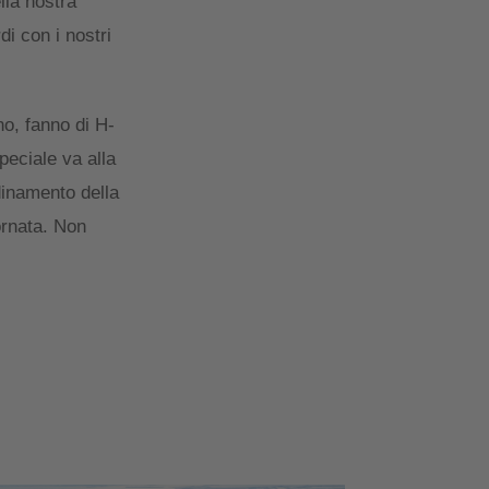
lla nostra
di con i nostri
no, fanno di H-
peciale va alla
dinamento della
ornata. Non