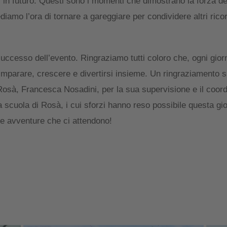
i in futuro. Questi sono i momenti che dimostrano la forza de
iamo l’ora di tornare a gareggiare per condividere altri ricor
successo dell’evento. Ringraziamo tutti coloro che, ogni gior
mparare, crescere e divertirsi insieme. Un ringraziamento s
 Rosà, Francesca Nosadini, per la sua supervisione e il coor
a scuola di Rosà, i cui sforzi hanno reso possibile questa gi
me avventure che ci attendono!