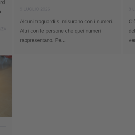
rd
9 LUGLIO 2026
8 
o
Alcuni traguardi si misurano con i numeri.
C’
NZA
Altri con le persone che quei numeri
de
rappresentano. Pe...
ve