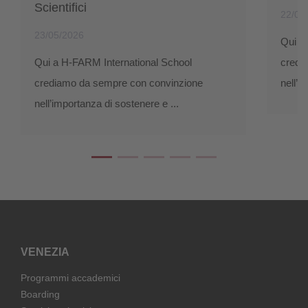
Scientifici
22/05
23/05/2026
Qui i
Qui a H-FARM International School
credi
crediamo da sempre con convinzione
nell’i
nell’importanza di sostenere e ...
VENEZIA
Programmi accademici
Boarding