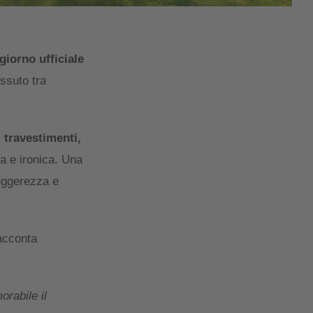
giorno ufficiale
ssuto tra
, travestimenti,
sa e ironica. Una
leggerezza e
acconta
orabile il