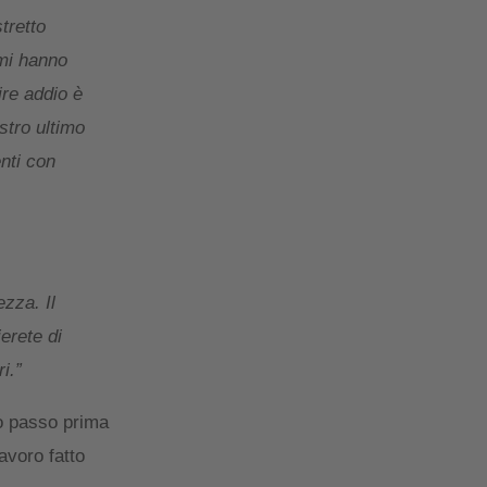
tretto
 mi hanno
re addio è
stro ultimo
nti con
zza. Il
erete di
i.”
mo passo prima
avoro fatto