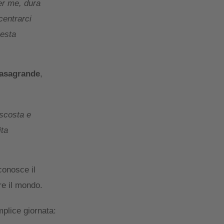
per me, dura
centrarci
uesta
asagrande
,
ascosta e
ita
conosce il
re il mondo.
plice giornata: