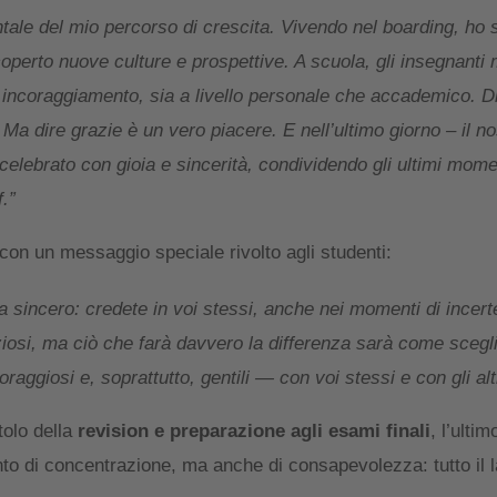
le del mio percorso di crescita. Vivendo nel boarding, ho s
coperto nuove culture e prospettive. A scuola, gli insegnanti
incoraggiamento, sia a livello personale che accademico. Di
Ma dire grazie è un vero piacere. E nell’ultimo giorno – il no
celebrato con gioia e sincerità, condividendo gli ultimi mome
.”
on un messaggio speciale rivolto agli studenti:
a sincero: credete in voi stessi, anche nei momenti di incerte
iosi, ma ciò che farà davvero la differenza sarà come scegli
raggiosi e, soprattutto, gentili — con voi stessi e con gli altr
tolo della
revision e preparazione agli esami finali
, l’ulti
o di concentrazione, ma anche di consapevolezza: tutto il l