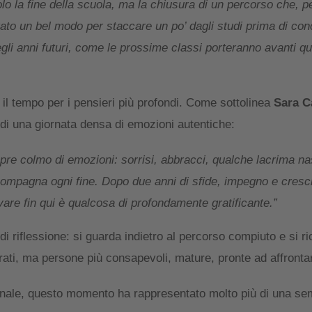
olo la fine della scuola, ma la chiusura di un percorso che, 
ato un bel modo per staccare un po’ dagli studi prima di con
gli anni futuri, come le prossime classi porteranno avanti q
 il tempo per i pensieri più profondi. Come sottolinea
Sara C
di una giornata densa di emozioni autentiche:
empre colmo di emozioni: sorrisi, abbracci, qualche lacrima n
ompagna ogni fine. Dopo due anni di sfide, impegno e cresc
are fin qui è qualcosa di profondamente gratificante.”
 riflessione: si guarda indietro al percorso compiuto e si ri
ati, ma persone più consapevoli, mature, pronte ad affronta
onale, questo momento ha rappresentato molto più di una sem